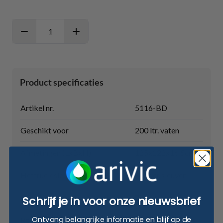
Aantal
Product specificaties
Artikel nr.
5116-BD
Geschikt voor
200 ltr. vaten
Afmetingen (LxBxH)
125x122x16,5cm
Heftruck sleuven
Zonder sleuven
Kleur
Zwart
Schrijf je in voor onze nieuwsbrief
Ontvang belangrijke informatie en blijf op de
Rooster
Kunststof rooster