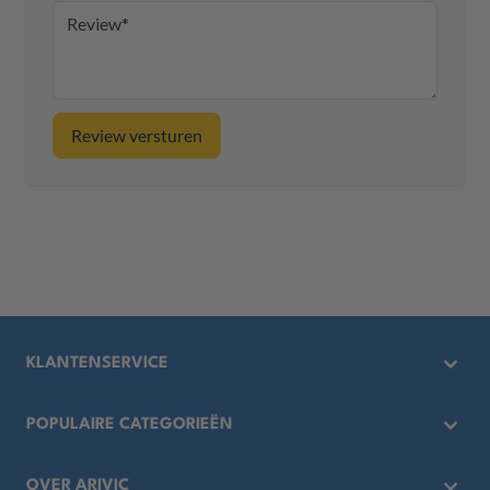
Review
Review versturen
KLANTENSERVICE
Waarom Arivic?
POPULAIRE CATEGORIEËN
Privacy beleid
Opslag van gevaarlijke stoffen
OVER ARIVIC