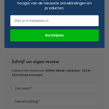
hoogte van de nieuwste ontwikkelingen en
producten.
Materiaal
Kunststof
Email
Aantal producten plaatsbaar
4 x 200 ltr vat
Artikel nr. producent
5116-BD
Inschrijven
Schrijf uw eigen review
U plaatst een review over:
ENPAC lekbak / werkvloer - 151 ltr -
125x122x16,5cm zwart
Uw naam
Samenvatting