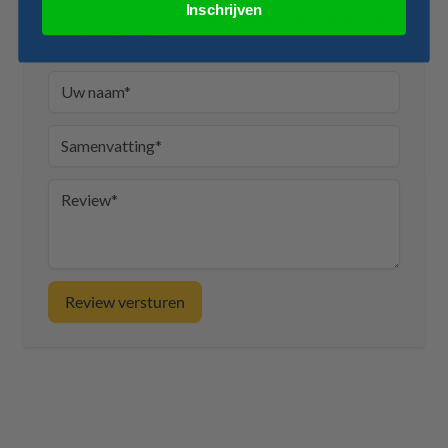
Inschrijven
U plaatst een review over:
FCB25T oliekeerscherm - Ronde foam
drijver - 7,5mtr x 25cm
Uw naam
Samenvatting
Review
Review versturen