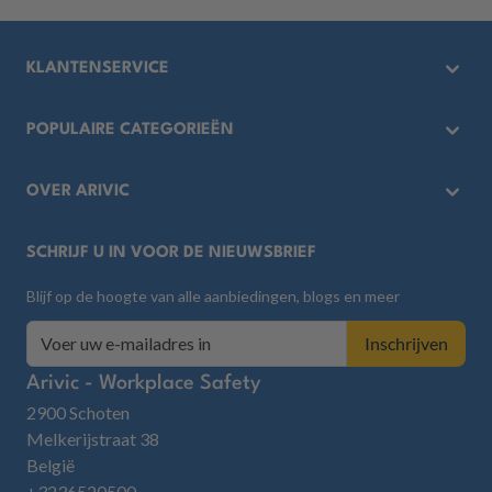
KLANTENSERVICE
Waarom Arivic?
POPULAIRE CATEGORIEËN
Privacy beleid
Opslag van gevaarlijke stoffen
OVER ARIVIC
Algemene voorwaarden
Handling van gevaarlijke stoffen
Spill Preventie
Meest gestelde vragen
SCHRIJF U IN VOOR DE NIEUWSBRIEF
Vloeistofverpakkingen
Spill Management
Blijf op de hoogte van alle aanbiedingen, blogs en meer
Reinigingsmiddelen
Spill Controle
E-mailadres
Inschrijven
Bedrijfsuitrusting
Crisis Management
Arivic - Workplace Safety
2900 Schoten
Melkerijstraat 38
België
+3236520500