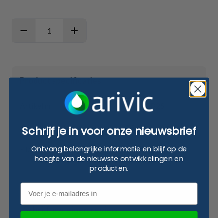
Aantal
Product specificaties
Artikel nr.
ARI-FCB25
Afmetingen (LxBxH)
7,5 mtr x 25 cm
Schrijf je in voor onze nieuwsbrief
Ontvang belangrijke informatie en blijf op de
Kleur
Oranje
hoogte van de nieuwste ontwikkelingen en
producten.
Email
Schrijf uw eigen review